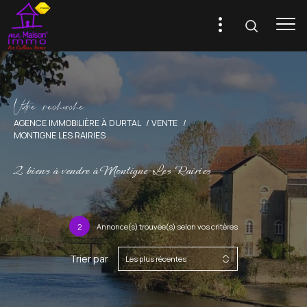
V
o
r
e
r
e
c
e
c
e
AGENCE IMMOBILIÈRE À DURTAL
VENTE
MONTIGNE LES RAIRIES
2
biens à vendre à Montigne-Les-Rairies
2
Annonce(s) trouvée(s) selon vos critères
Trier par
Les plus récentes