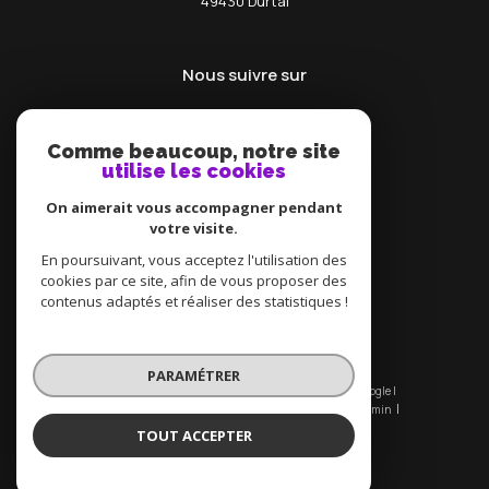
49430
durtal
Nous suivre sur
Comme beaucoup, notre site
utilise les cookies
On aimerait vous accompagner pendant
votre visite.
Adhérents
En poursuivant, vous acceptez l'utilisation des
cookies par ce site, afin de vous proposer des
contenus adaptés et réaliser des statistiques !
PARAMÉTRER
© 2026 | Tous droits réservés | Traduction powered by Google |
Nos honoraires
Plan du site
Mentions légales
Admin
Nos liens
Politique RGPD
Cookies
TOUT ACCEPTER