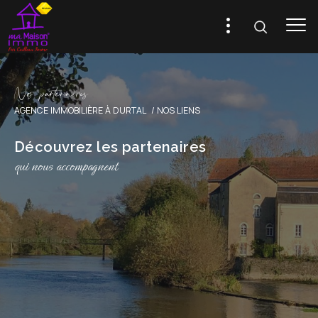
N
o
p
a
t
e
n
a
i
e
AGENCE IMMOBILIÈRE À DURTAL
NOS LIENS
Découvrez les partenaires
qui nous accompagnent