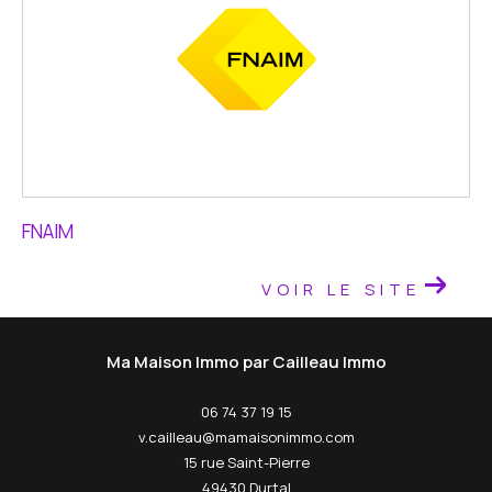
FNAIM
VOIR LE SITE
Ma Maison Immo par Cailleau Immo
06 74 37 19 15
v.cailleau@mamaisonimmo.com
15 rue Saint-Pierre
49430
durtal