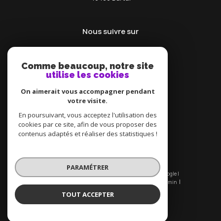
Nous suivre sur
Comme beaucoup, notre site
utilise les cookies
On aimerait vous accompagner pendant
votre visite.
Adhérents
En poursuivant, vous acceptez l'utilisation des
cookies par ce site, afin de vous proposer des
contenus adaptés et réaliser des statistiques !
PARAMÉTRER
© 2026 | Tous droits réservés | Traduction powered by Google |
Nos honoraires
Plan du site
Mentions légales
Admin
Nos liens
Politique RGPD
Cookies
TOUT ACCEPTER