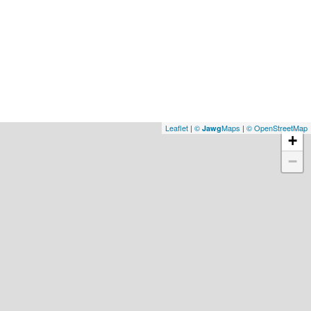
Leaflet
|
©
Maps
|
© OpenStreetMap
Jawg
+
−