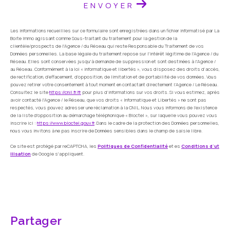
ENVOYER
Les informations recueillies sur ce formulaire sont enregistrées dans un fichier informatisé par La
Boite Immo agissant comme Sous-traitant du traitement pour la gestion de la
clientèle/prospects de l'Agence / du Réseau qui reste Responsable du Traitement de vos
Données personnelles. La base légale du traitement repose sur l'intérêt légitime de l'Agence / du
Réseau. Elles sont conservées jusqu'à demande de suppression et sont destinées à l'Agence /
au Réseau. Conformément à la loi « informatique et libertés », vous disposez des droits d’accès,
de rectification, d’effacement, d’opposition, de limitation et de portabilité de vos données. Vous
pouvez retirer votre consentement à tout moment en contactant directement l’Agence / Le Réseau.
Consultez le site
https://cnil.fr/fr
pour plus d’informations sur vos droits. Si vous estimez, après
avoir contacté l'Agence / le Réseau, que vos droits « Informatique et Libertés » ne sont pas
respectés, vous pouvez adresser une réclamation à la CNIL. Nous vous informons de l’existence
de la liste d'opposition au démarchage téléphonique « Bloctel », sur laquelle vous pouvez vous
inscrire ici :
https://www.bloctel.gouv.fr
. Dans le cadre de la protection des Données personnelles,
nous vous invitons à ne pas inscrire de Données sensibles dans le champ de saisie libre.
Ce site est protégé par reCAPTCHA, les
Politiques de Confidentialité
et es
Conditions d'ut
ilisation
de Google s'appliquent.
partager