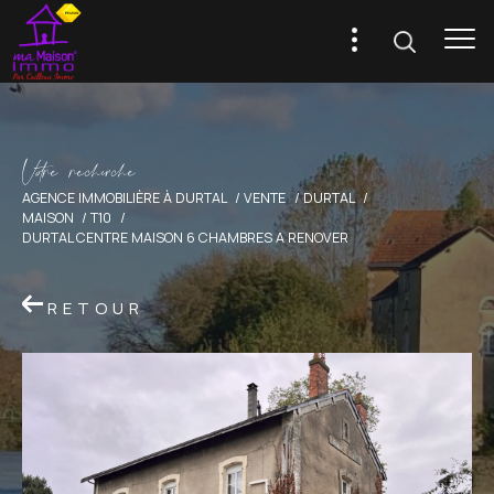
V
o
r
e
r
e
c
e
c
e
AGENCE IMMOBILIÈRE À DURTAL
VENTE
DURTAL
MAISON
T10
DURTAL CENTRE MAISON 6 CHAMBRES A RENOVER
RETOUR