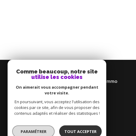
Comme beaucoup, notre site
utilise les cookies
Ma Maison Immo par Cailleau Immo
On aimerait vous accompagner pendant
votre visite.
06 74 37 19 15
En poursuivant, vous acceptez l'utilisation des
v.cailleau@mamaisonimmo.com
cookies par ce site, afin de vous proposer des
15 rue Saint-Pierre
contenus adaptés et réaliser des statistiques !
49430
durtal
PARAMÉTRER
TOUT ACCEPTER