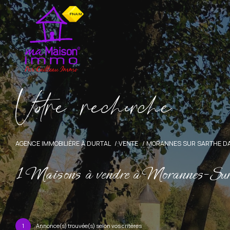
V
o
r
e
r
e
c
e
c
e
AGENCE IMMOBILIÈRE À DURTAL
VENTE
MORANNES SUR SARTHE D
1
Maisons à vendre à Morannes-Su
1
Annonce(s) trouvée(s) selon vos critères