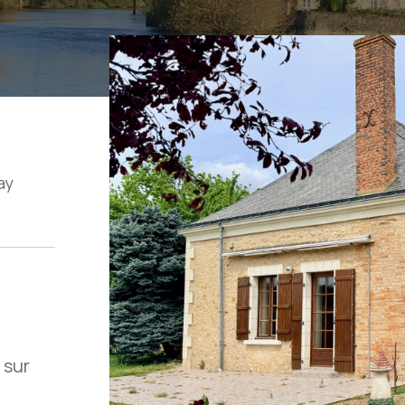
ay
 sur