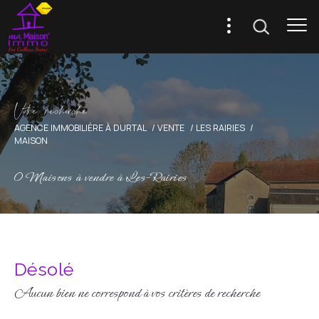
V
o
r
e
r
e
c
e
c
e
AGENCE IMMOBILIÈRE À DURTAL
VENTE
LES RAIRIES
MAISON
0
Maisons à vendre à Les-Rairies
Désolé
Aucun bien ne correspond à vos critères de recherche